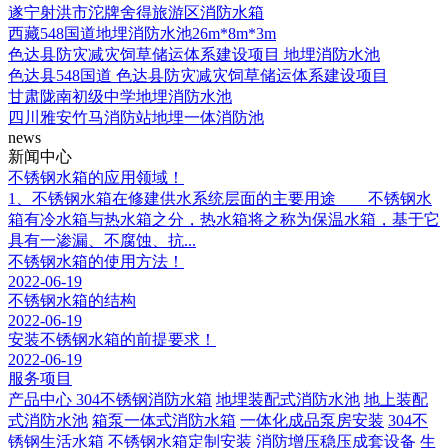
遂宁射洪市沱牌舍得旅游区消防水箱
西藏548国道地埋消防水池26m*8m*3m
色达县防灾减灾饲草储运体系建设项目 地埋消防水池
色达县548国道 色达县防灾减灾饲草储运体系建设项目
甘肃陇南初级中学地埋消防水池
四川雅安竹马消防站地埋一体消防池
news
新闻中心
不锈钢水箱的应用领域！
1、不锈钢水箱在修建供水系统层面的主要用途 不锈钢水
箱有冷水箱与热水箱之分，热水箱将之称为保温水箱，基于它
具有一渗漏、不腐蚀、抗...
不锈钢水箱的使用方法！
2022-06-19
不锈钢水箱的结构
2022-06-19
安装不锈钢水箱的前提要求！
2022-06-19
服务项目
产品中心
304不锈钢消防水箱
地埋装配式消防水池
地上装配
式消防水池
箱泵一体式消防水箱
一体化成品泵房安装
304不
锈钢生活水箱
不锈钢水箱定制安装
消防增压稳压成套设备
生